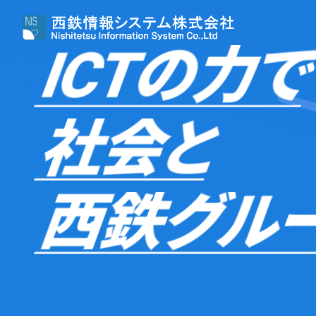
ICTの力
社会と
西鉄グル