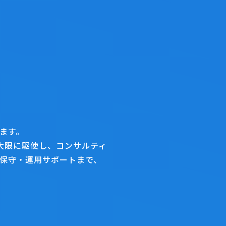
er
chevron_right
t
chevron_right
ます。
最大限に駆使し、コンサルティ
保守・運用サポートまで、
chevron_right