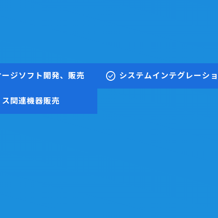
check_circle
ケージソフト開発、販売
システムインテグレーシ
ィス関連機器販売