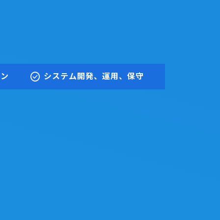
check_circle
ョン
システム開発、運用、保守