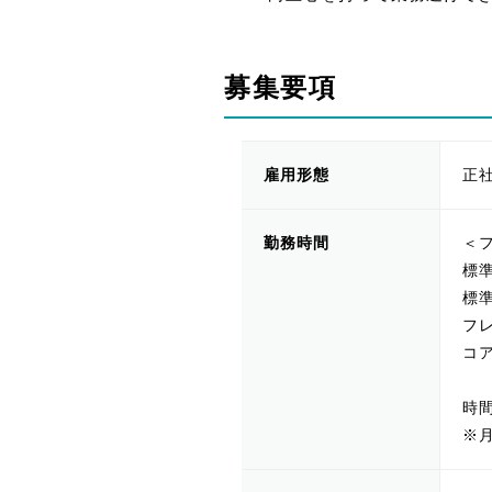
募集要項
雇用形態
正
勤務時間
＜
標準
標準
フレ
コ
時
※