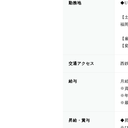
勤務地
◆
【
福
【
【
交通アクセス
西
給与
月給
※
※
※
昇給・賞与
◆
※