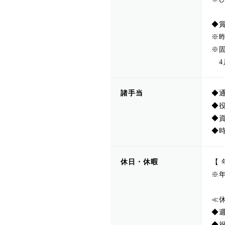
◆賞
※昨
※固
4
諸手当
◆
◆役
◆資
◆
休日・休暇
【 
※
≪
◆
◆