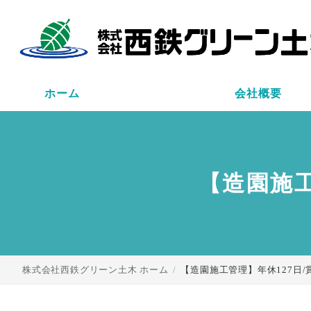
ホーム
会社概要
hoge
moge
モーダルの
モーダル
モーダルの
【造園施工
株式会社西鉄グリーン土木 ホーム
【造園施工管理】年休127日/