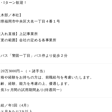
U・Iターン歓迎！
土木部／本社】
岡県福岡市中央区大名一丁目４番１号
雇入れ直後】上記事業所
変更の範囲】会社の定める各事業所
鉄バス「警固一丁目」バス停より徒歩２分
20万3000円～（ + 諸手当）
資格や経験をお持ちの方は、前職給与を考慮いたします。
年齢、経験、能力を考慮の上、優遇します。
最長3ヶ月間の試用期間あり(待遇同一）
昇給／年1回（4月）
ひと月あたり3％以上