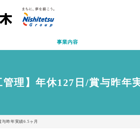
事業内容
hoge モーダルのタイトル
moge モーダルのタイトル
セクション説明
のセクションタイトル
セクション説明
管理】年休127日/賞与昨年実
close
閉じる
close
閉じる
賞与昨年実績6.5ヶ月