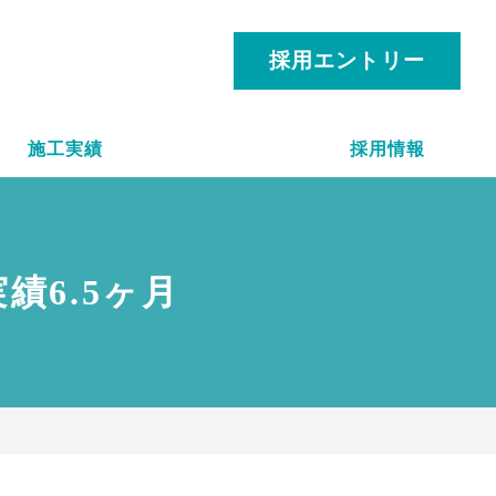
採用エントリー
施工実績
採用情報
績6.5ヶ月