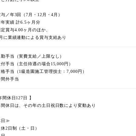
与／年3回（7月・12月・4月）
年実績 計6.5ヶ月分
定賞与4.00ヶ月のほか、
月に業績連動による賞与支給あり
通勤手当（実費支給／上限なし）
付手当（主任待遇の場合15,000円）
格手当（1級造園施工管理技士：7,000円）
時間外手当
年間休日127日 】
年間休日は、その年の土日祝日数により変動あり
休日≫
週休2日制（土・日）
祝日