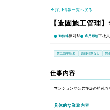
arrow_back
採用情報一覧へ戻る
【造園施工管理】年
福岡県
正社
勤務地
雇用形態
第二新卒歓迎
原則転勤なし
完
仕事内容
マンションや公共施設の植栽管
具体的な業務内容