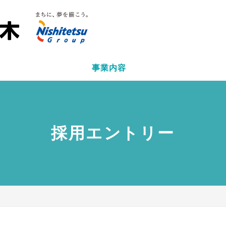
事業内容
hoge モーダルのタイトル
moge モーダルのタイトル
送信内容の確認
セクション説明
のセクションタイトル
以下の内容で送信してよろしければ「送信する」を押してください
セクション説明
採用エントリー
close
閉じる
close
閉じる
男性
レス