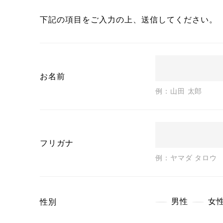
電話番号
下記の項目をご入力の上、送信してください。
郵便番号
住所
履歴書・職
お名前
自己PR・
例：山田 太郎
フリガナ
例：ヤマダ タロウ
男性
女
性別