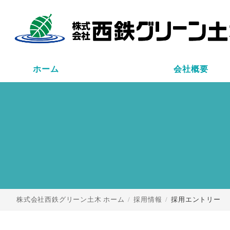
ホーム
会社概要
hoge
moge
モーダルの
モーダル
モーダルの
お名前
フリガナ
性別
生年月日
株式会社西鉄グリーン土木 ホーム
採用情報
採用エントリー
メールアド