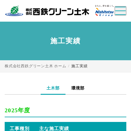
施工実績
hogehoge モーダルのタイ
mogemoge モーダルのタイ
トル
トル
株式会社西鉄グリーン土木 ホーム
施工実績
モーダルのセクション説明
モーダルのセクションタイトル
モーダルのセクション説明
close
土木部
環境部
閉じる
close
閉じる
2025年度
工事種別
主な施工実績