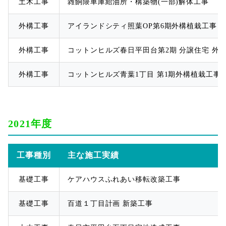
土木工事
雑餉隈車庫給油所・構築物(一部)解体工事
外構工事
アイランドシティ照葉OP第6期外構植栽工事
外構工事
コットンヒルズ春日平田台第2期 分譲住宅 外
外構工事
コットンヒルズ青葉1丁目 第1期外構植栽工事
2021年度
工事種別
主な施工実績
基礎工事
ケアハウスふれあい移転改築工事
基礎工事
百道１丁目計画 新築工事