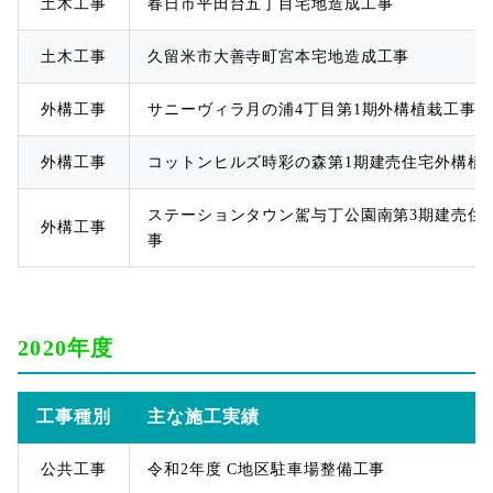
土木工事
春日市平田台五丁目宅地造成工事
土木工事
久留米市大善寺町宮本宅地造成工事
外構工事
サニーヴィラ月の浦4丁目第1期外構植栽工事
外構工事
コットンヒルズ時彩の森第1期建売住宅外構植
ステーションタウン駕与丁公園南第3期建売住
外構工事
事
2020年度
工事種別
主な施工実績
公共工事
令和2年度 C地区駐車場整備工事