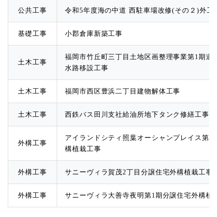
公共工事
令和5年度海の中道 西駐車場改修(その２)外工
基礎工事
小郡倉庫新築工事
福岡市竹丘町三丁目土地区画整理事業第1期道
土木工事
水路移設工事
土木工事
福岡市西区豊浜二丁目建物解体工事
土木工事
西鉄バス田川支社給油所地下タンク修繕工事
アイランドシティ照葉オーシャンプレイス第9
外構工事
構植栽工事
外構工事
サニーヴィラ賀茂2丁目分譲住宅外構植栽工事
外構工事
サニーヴィラ大善寺夜明第1期分譲住宅外構植