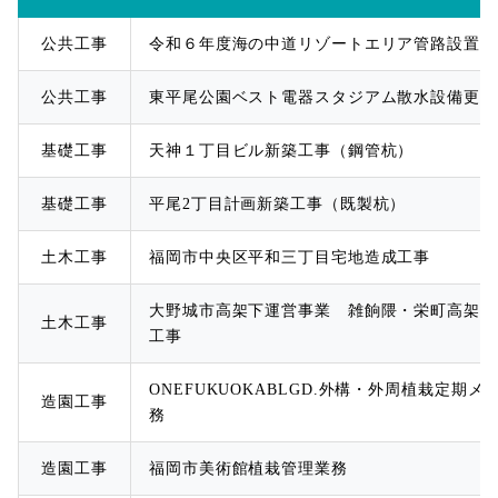
公共工事
令和６年度海の中道リゾートエリア管路設置工
公共工事
東平尾公園ベスト電器スタジアム散水設備更新
基礎工事
天神１丁目ビル新築工事（鋼管杭）
基礎工事
平尾2丁目計画新築工事（既製杭）
土木工事
福岡市中央区平和三丁目宅地造成工事
大野城市高架下運営事業 雑餉隈・栄町高架下
土木工事
工事
ONEFUKUOKABLGD.外構・外周植栽定期
造園工事
務
造園工事
福岡市美術館植栽管理業務