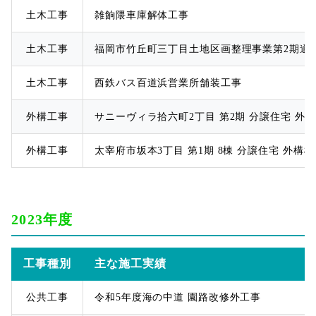
土木工事
雑餉隈車庫解体工事
土木工事
福岡市竹丘町三丁目土地区画整理事業第2期道
土木工事
西鉄バス百道浜営業所舗装工事
外構工事
サニーヴィラ拾六町2丁目 第2期 分譲住宅 外
外構工事
太宰府市坂本3丁目 第1期 8棟 分譲住宅 外構
2023年度
工事種別
主な施工実績
公共工事
令和5年度海の中道 園路改修外工事