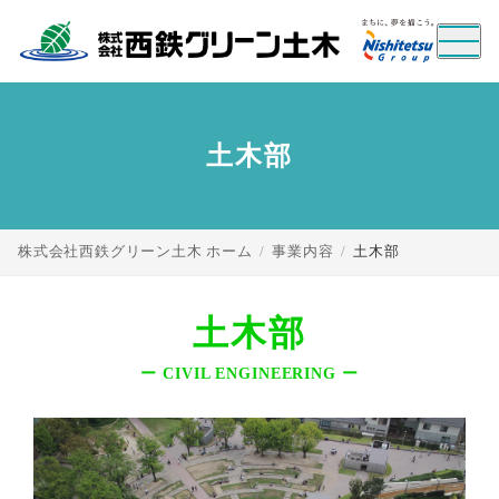
土木部
hogehoge モーダルのタイ
mogemoge モーダルのタイ
トル
トル
株式会社西鉄グリーン土木 ホーム
事業内容
土木部
モーダルのセクション説明
モーダルのセクションタイトル
モーダルのセクション説明
土木部
close
閉じる
close
閉じる
ー CIVIL ENGINEERING ー