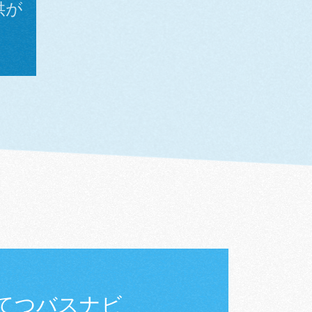
供が
公共交
てつバスナビ