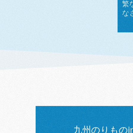
繁
な
九州のりものinf