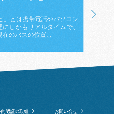
想
ビ」とは携帯電話やパソコン
交通事業
軽にしかもリアルタイムで、
り、交通
在のバスの位置...
などを一
公的認証の取組
お問い合せ