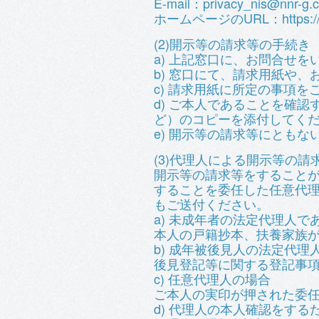
E-mail：privacy_nis@nnr-g.
ホームページのURL：https://www.n
(2)開示等の請求等の手続き
a) 上記窓口に、お問合せを
b) 窓口にて、請求用紙や
c) 請求用紙に所定の事項
d) ご本人であることを確
ど）のコピーを添付してく
e) 開示等の請求等にとも
(3)代理人による開示等の請
開示等の請求等をすること
することを委任した任意代理人
もご送付ください。
a) 未成年者の法定代理人で
本人の戸籍抄本、扶養家族
b) 成年被後見人の法定代理
後見登記等に関する登記事
c) 任意代理人の場合
ご本人の実印が押された委
d) 代理人の本人確認をする