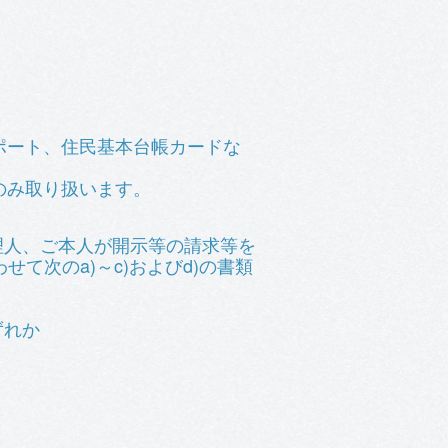
ポート、住民基本台帳カードな
のみ取り扱います。
理人、ご本人が開示等の請求等を
て次のa)～c)およびd)の書類
ずれか