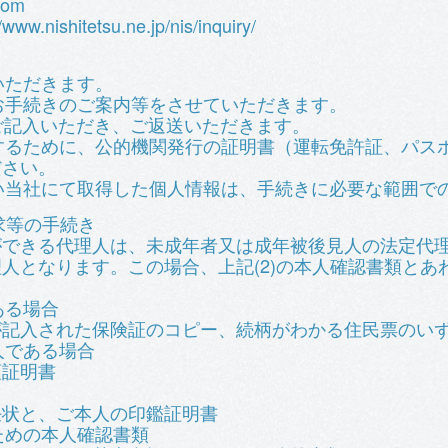
com
ishitetsu.ne.jp/nis/inquiry/
いただきます。
、お手続きのご案内等をさせていただきます。
をご記入いただき、ご返送いただきます。
認するために、公的機関発行の証明書（運転免許証、パス
ださい。
ない当社にて取得した個人情報は、手続きに必要な範囲で
求等の手続き
ができる代理人は、未成年者又は成年被後見人の法定代
となります。この場合、上記(2)の本人確認書類とあわせ
ある場合
が記入された保険証のコピー、続柄がわかる住民票のい
人である場合
項証明書
任状と、ご本人の印鑑証明書
ための本人確認書類