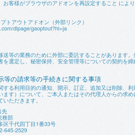
すが、お客様がブラウザのアドオンを再設定すること により、再度G
csオプトアウトアドオン（外部リンク）
le.com/dlpage/gaoptout?hl=ja
移送等の業務のために外部に委託することがあります。
者を選定し、秘密保持、安全管理等についての契約を締
示等の請求等の手続きに関する事項
関する利用目的の通知、開示、訂正、追加又は削除、利
います）について、ご本人またはその代理人からの求め
ていただきます。
出先
総務部
博多区千代四丁目1番33号
-645-2529