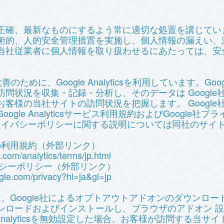
正確、最新なものにするよう常に適切な処置を講じてい
術的、人的安全管理措置を実施し、個人情報の漏えい、
当社従業者に個人情報を取り扱わせるにあたっては、安
めに、Google Analyticsを利用しています。Google
問状況を収集・記録・分析し、そのデータは Googl
客様の当社サイトの訪問状況を把握します。 Googl
gle Analyticsサービス利用規約およびGoogle
のプライバシーポリシーに関する説明については同社のサイ
sの利用規約（外部リンク）
.com/analytics/terms/jp.html
ーポリシー（外部リンク）
oogle.com/privacy?hl=ja&gl=jp
効設定は、Google社によるオプトアウトアドオンのダウンロードページ
ンロードおよびインストールし、ブラウザのアドオン 
 Analyticsを無効設定した場合、お客様が訪問する当サイ